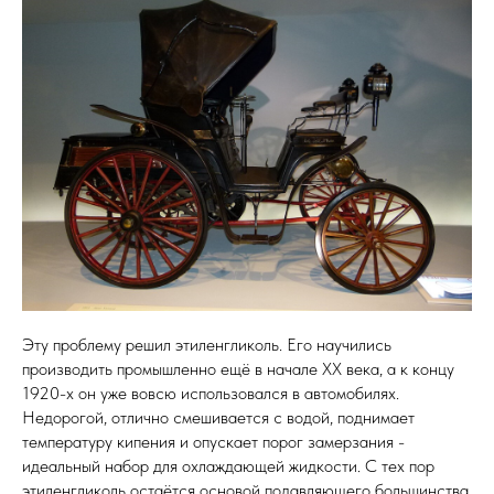
Эту проблему решил этиленгликоль. Его научились
производить промышленно ещё в начале XX века, а к концу
1920-х он уже вовсю использовался в автомобилях.
Недорогой, отлично смешивается с водой, поднимает
температуру кипения и опускает порог замерзания -
идеальный набор для охлаждающей жидкости. С тех пор
этиленгликоль остаётся основой подавляющего большинства