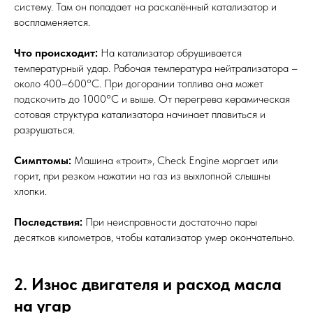
систему. Там он попадает на раскалённый катализатор и
воспламеняется.
Что происходит:
На катализатор обрушивается
температурный удар. Рабочая температура нейтрализатора –
около 400–600°C. При догорании топлива она может
подскочить до 1000°C и выше. От перегрева керамическая
сотовая структура катализатора начинает плавиться и
разрушаться.
Симптомы:
Машина «троит», Check Engine моргает или
горит, при резком нажатии на газ из выхлопной слышны
хлопки.
Последствия:
При неисправности достаточно пары
десятков километров, чтобы катализатор умер окончательно.
2. Износ двигателя и расход масла
на угар