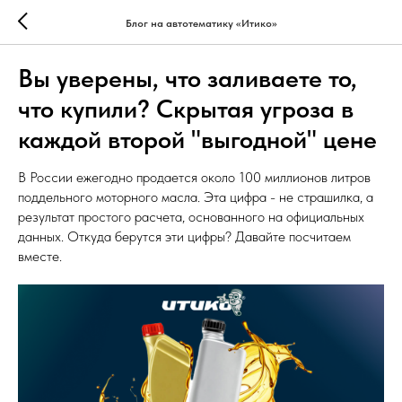
Блог на автотематику «Итико»
Вы уверены, что заливаете то,
что купили? Скрытая угроза в
каждой второй "выгодной" цене
В России ежегодно продается около 100 миллионов литров
поддельного моторного масла. Эта цифра - не страшилка, а
результат простого расчета, основанного на официальных
данных. Откуда берутся эти цифры? Давайте посчитаем
вместе.