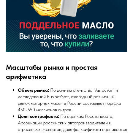
Масштабы рынка и простая
арифметика
Объем рынка:
По данным агентства "Автостат" и
исследований BusinesStat, ежегодный розничный
рынок моторных масел в России составляет порядка
450-550 миллионов литров.
Доля контрафакта:
По оценкам Росстандарта,
Ассоциации российских автопроизводителей и
отраслевых экспертов, доля фальсификата оценивается