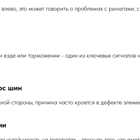
 влево, это может говорить о проблемах с рычагами,
 езде или торможении - один из ключевых сигналов 
ос шин
дной стороны, причина часто кроется в дефекте элеме
ии
ая устойчивость на поворотах - признак того, что ам