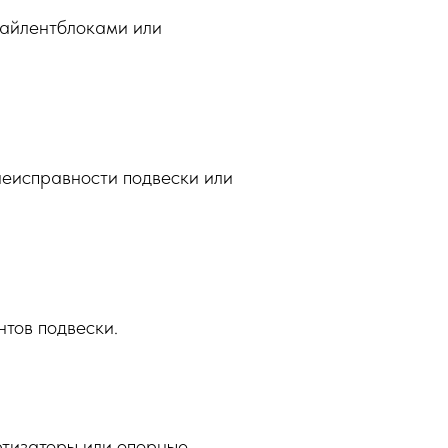
 сайлентблоками или
неисправности подвески или
нтов подвески.
ортизаторы или опорные