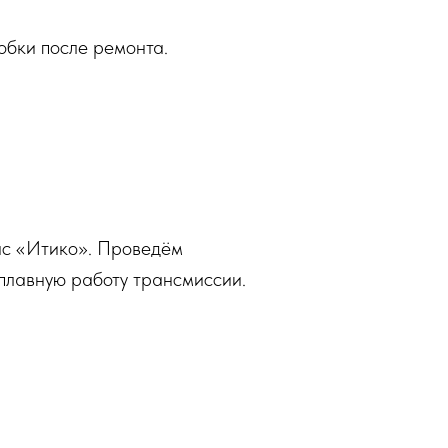
обки после ремонта.
ис «Итико». Проведём
плавную работу трансмиссии.