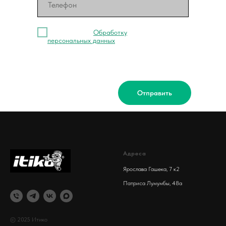
Я согласен на
Обработку
персональных данных
Отправить
Адреса
Ярослава Гашека, 7 к2
Патриса Лумумбы, 48а
© 2025 Итико